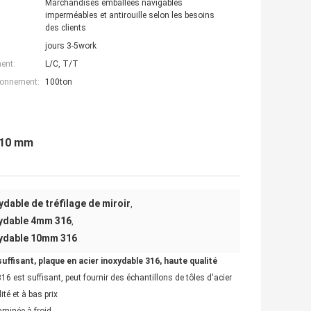
Marchandises emballées navigables
imperméables et antirouille selon les besoins
des clients
jours 3-5work
ent:
L/C, T/T
ionnement:
100ton
e 10 mm
ydable de tréfilage de miroir
,
xydable 4mm 316
,
xydable 10mm 316
uffisant, plaque en acier inoxydable 316, haute qualité
6 est suffisant, peut fournir des échantillons de tôles d'acier
té et à bas prix