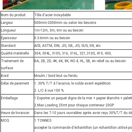
Nom du produit
Tôle d'acier inoxydable
Largeur
500mm-2000mm ou selon les besoins
Longueur
1m-12m, 3m, 6m ou au besoin
Épaisseur
0.3-6mm ou au besoin
Standard
AISI, ASTM, DIN, JIS, GB, JIS, SUS, EN, etc.
Qualité matérielle
304, 304L, 310S, 316, 316L, 321,310S, 410, 430,
Traitement de
BA, 2B, 2D, 4K, 6K, 8K, NO.4, HL, SB, en relief ou au besoin
surface
Bord
Moulin / bord brut ou fendu
Délai de paiement
1. 30% T/T à l'avance, le solde avant expédition
2. L/C à vue 100 %
Emballage
1.Exporter un paquet digne de la mer + papier étanche + palet
2.Max Loading 25mt pour chaque conteneur 20GP
Heure de livraison
Dans les 7-10 jours ouvrables après avoir reçu 30%T/T du dép
MOQ
1 TONNES
accepter la commande d'échantillon (un échantillon utilisé pou