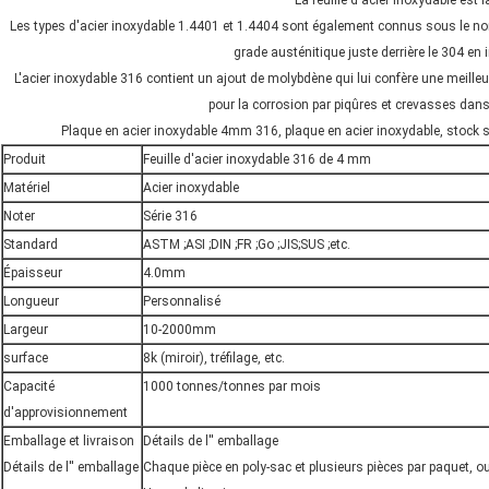
La feuille d'acier inoxydable est 
Les types d'acier inoxydable 1.4401 et 1.4404 sont également connus sous le n
grade austénitique juste derrière le 304 e
L'acier inoxydable 316 contient un ajout de molybdène qui lui confère une meilleu
pour la corrosion par piqûres et crevasses dan
Plaque en acier inoxydable 4mm 316, plaque en acier inoxydable, stock su
Produit
Feuille d'acier inoxydable 316 de 4 mm
Matériel
Acier inoxydable
Noter
Série 316
Standard
ASTM ;ASI ;DIN ;FR ;Go ;JIS;SUS ;etc.
Épaisseur
4.0mm
Longueur
Personnalisé
Largeur
10-2000mm
surface
8k (miroir), tréfilage, etc.
Capacité
1000 tonnes/tonnes par mois
d'approvisionnement
Emballage et livraison
Détails de l'' emballage
Détails de l'' emballage
Chaque pièce en poly-sac et plusieurs pièces par paquet, o