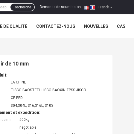
Demande de soumission
Recherche
|
French
 DE QUALITÉ
CONTACTEZ-NOUS
NOUVELLES
CAS
oir de 10 mm
uit:
LA CHINE
TISCO BAOSTEEL LISCO BAOXIN ZPSS JISCO
CE PED
304,304L, 316,316L, 310S
ement et expédition:
nde min:
500kg
negotiable