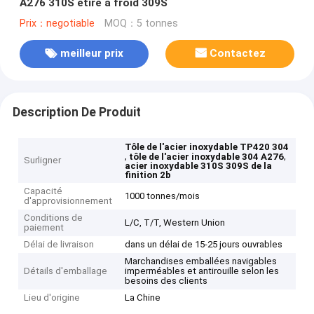
A276 310S étiré à froid 309S
Prix：negotiable
MOQ：5 tonnes
meilleur prix
Contactez
Description De Produit
Tôle de l'acier inoxydable TP420 304
,
,
tôle de l'acier inoxydable 304 A276
Surligner
acier inoxydable 310S 309S de la
finition 2b
Capacité
1000 tonnes/mois
d'approvisionnement
Conditions de
L/C, T/T, Western Union
paiement
Délai de livraison
dans un délai de 15-25 jours ouvrables
Marchandises emballées navigables
Détails d'emballage
imperméables et antirouille selon les
besoins des clients
Lieu d'origine
La Chine