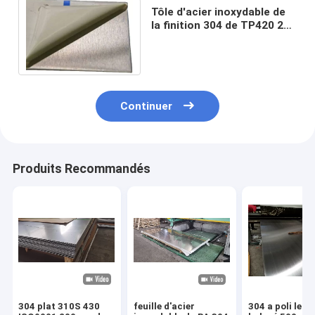
Tôle d'acier inoxydable de
la finition 304 de TP420 2b
A276 310S étiré à froid
309S
Continuer
Produits Recommandés
304 plat 310S 430
feuille d'acier
304 a poli le B