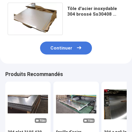
Tôle d'acier inoxydable
304 brossé Ss30408 ​​
tréfilage décoratif
500mm
Continuer
Produits Recommandés
304 plat 310S 430
feuille d'acier
304 a poli le B