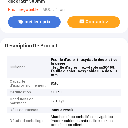
décoratif 500mm
Prix：negotiable
MOQ：1ton
meilleur prix
Contactez
Description De Produit
Feuille d'acier inoxydable décorative
brossée
Surligner
,
,
feuille d'acier inoxydable ss30408
feuille d'acier inoxydable 304 de 500
mm
Capacité
95ton
d'approvisionnement
Certification
CE PED
Conditions de
L/C, T/T
paiement
Délai de livraison
jours 3-5work
Marchandises emballées navigables
Détails d'emballage
imperméables et antirouille selon les
besoins des clients