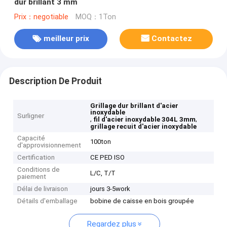
dur brillant 3 mm
Prix：negotiable
MOQ：1Ton
meilleur prix
Contactez
Description De Produit
Grillage dur brillant d'acier
inoxydable
Surligner
,
,
fil d'acier inoxydable 304L 3mm
grillage recuit d'acier inoxydable
Capacité
100ton
d'approvisionnement
Certification
CE PED ISO
Conditions de
L/C, T/T
paiement
Délai de livraison
jours 3-5work
Détails d'emballage
bobine de caisse en bois groupée
Regardez plus